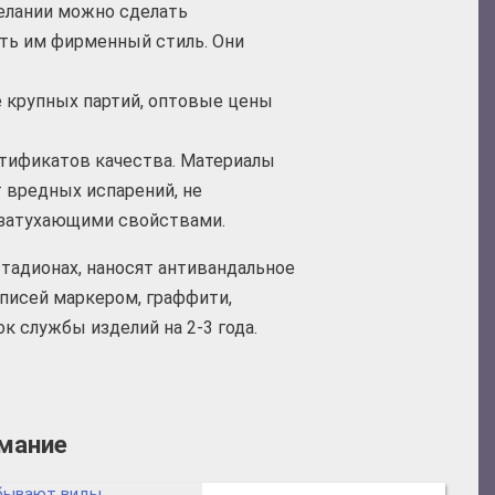
елании можно сделать
ть им фирменный стиль. Они
зе крупных партий, оптовые цены
ртификатов качества. Материалы
 вредных испарений, не
озатухающими свойствами.
стадионах, наносят антивандальное
писей маркером, граффити,
ок службы изделий на 2-3 года.
имание