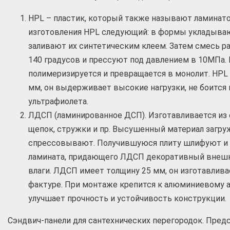
HPL – пластик, который также называют ламинат
изготовления HPL следующий: в формы укладываю
заливают их синтетическим клеем. Затем смесь р
140 градусов и прессуют под давлением в 10МПа. 
полимеризируется и превращается в монолит. HPL
мм, он выдерживает высокие нагрузки, не боится 
ультрафиолета.
ЛДСП (ламинированное ДСП). Изготавливается из 
щепок, стружки и пр. Высушенный материал загру
спрессовывают. Получившуюся плиту шлифуют и
ламината, придающего ЛДСП декоративный внешн
влаги. ЛДСП имеет толщину 25 мм, он изготавлива
фактуре. При монтаже крепится к алюминиевому 
улучшает прочность и устойчивость конструкции.
Сэндвич-панели для сантехнических перегородок. Пред