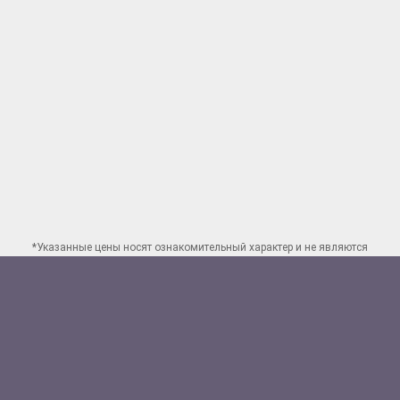
*Указанные цены носят ознакомительный характер и не являются
публичной офертой. Для заказа точного расчета стоимости свяжитесь
по указанным
контактам в Ярославле
Способы оплаты:
Наличными