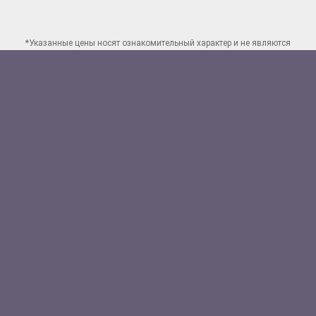
*Указанные цены носят ознакомительный характер и не являются
публичной офертой. Для заказа точного расчета стоимости свяжитесь
по указанным
контактам в Ярославле
Способы оплаты:
Наличными
Банковской картой
Перевод на счет юр.лица
Полезные ссылки:
Акции